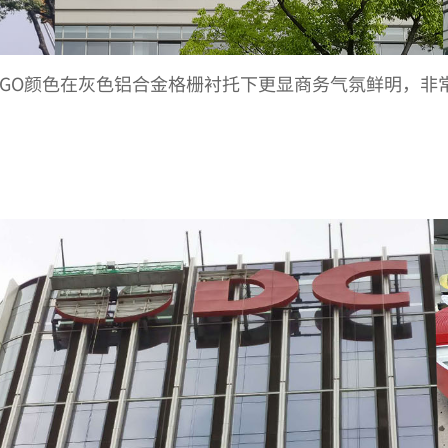
OGO颜色在灰色铝合金格栅衬托下更显商务气氛鲜明，非常